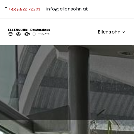
T
info@ellensohn.at
+43 5522 72201
Ellensohn
A