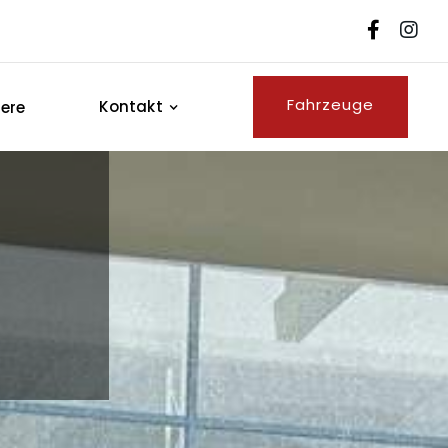


Fahrzeuge
Kontakt
iere