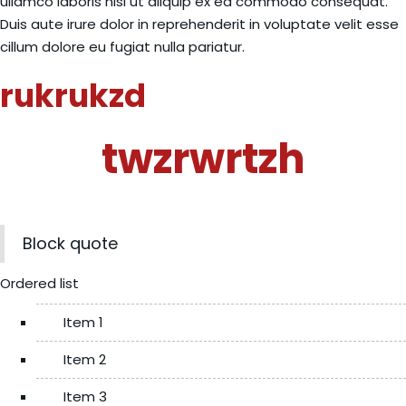
ullamco laboris nisi ut aliquip ex ea commodo consequat.
Duis aute irure dolor in reprehenderit in voluptate velit esse
cillum dolore eu fugiat nulla pariatur.
rukrukzd
twzrwrtzh
Block quote
Ordered list
Item 1
Item 2
Item 3